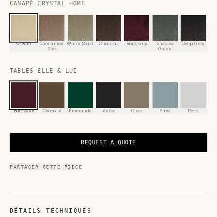
CANAPÉ CRYSTAL HOME
Cream
Cinnamon
Warm Sand
Chocolat
Bordeaux
Shadow
Deep Grey
Dust
Green
TABLES ELLE & LUI
Bordeaux
Chocolat
Émeraude
Aube
Oliva
Frost
Rêve
REQUEST A QUOTE
PARTAGER CETTE PIÈCE
DÉTAILS TECHNIQUES