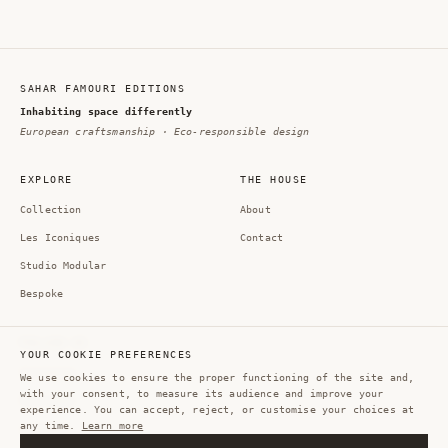
SAHAR FAMOURI EDITIONS
Inhabiting space differently
European craftsmanship · Eco-responsible design
EXPLORE
THE HOUSE
Collection
About
Les Iconiques
Contact
Studio Modular
Bespoke
FOLLOW US
YOUR COOKIE PREFERENCES
Instagram
We use cookies to ensure the proper functioning of the site and,
with your consent, to measure its audience and improve your
Pinterest
experience. You can accept, reject, or customise your choices at
any time.
Learn more
LinkedIn