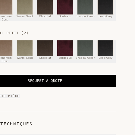
innamon
Warm Sand
Chocolat
Bordeaux
Shadow Green
Deep Grey
Dust
AL PETIT (2)
innamon
Warm Sand
Chocolat
Bordeaux
Shadow Green
Deep Grey
Dust
REQUEST A QUOTE
TTE PIÈCE
 TECHNIQUES