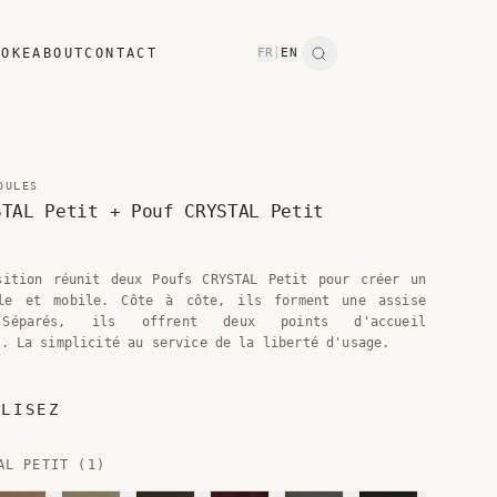
POKE
ABOUT
CONTACT
FR
|
EN
Search
DULES
STAL Petit + Pouf CRYSTAL Petit
sition réunit deux Poufs CRYSTAL Petit pour créer un
ile et mobile. Côte à côte, ils forment une assise
 Séparés, ils offrent deux points d'accueil
s. La simplicité au service de la liberté d'usage.
ALISEZ
AL PETIT (1)