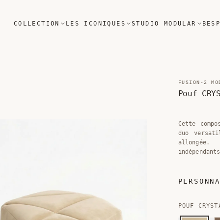
COLLECTION
LES ICONIQUES
STUDIO MODULAR
BES
FUSION-2 MO
Pouf CRY
Cette compo
duo versat
allongée.
indépendant
PERSONN
POUF CRYST