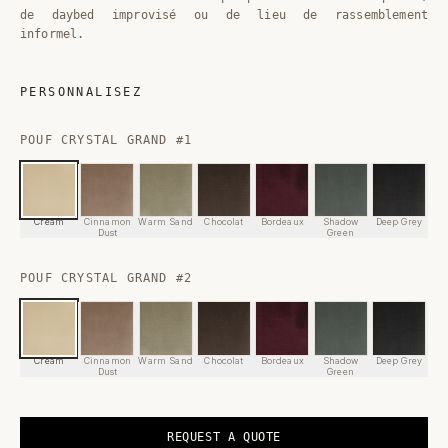
de daybed improvisé ou de lieu de rassemblement
informel.
PERSONNALISEZ
POUF CRYSTAL GRAND #1
Cream
Cinnamon
Warm Sand
Chocolat
Bordeaux
Shadow
Deep Grey
Dust
Green
POUF CRYSTAL GRAND #2
Cream
Cinnamon
Warm Sand
Chocolat
Bordeaux
Shadow
Deep Grey
Dust
Green
REQUEST A QUOTE