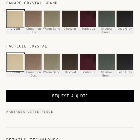
CANAPÉ CRYSTAL GRAND
Cream
Cinnamon
Warm Sand
Chocolat
Bordeaux
Shadow
Deep Grey
Dust
Green
FAUTEUIL CRYSTAL
Cream
Cinnamon
Warm Sand
Chocolat
Bordeaux
Shadow
Deep Grey
Dust
Green
REQUEST A QUOTE
PARTAGER CETTE PIÈCE
DÉTAILS TECHNIQUES