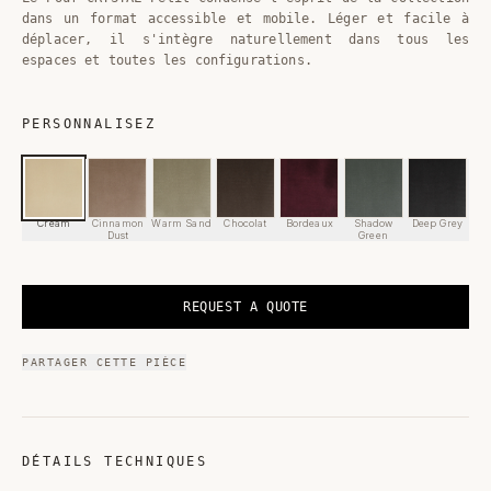
dans un format accessible et mobile. Léger et facile à
déplacer, il s'intègre naturellement dans tous les
espaces et toutes les configurations.
PERSONNALISEZ
Cream
Cinnamon
Warm Sand
Chocolat
Bordeaux
Shadow
Deep Grey
Dust
Green
REQUEST A QUOTE
PARTAGER CETTE PIÈCE
DÉTAILS TECHNIQUES