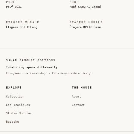
POUF
POUF
Pouf BUZZ
Pouf CRYSTAL Grand
ÉTAGÈRE MURALE
ÉTAGÈRE MURALE
Étagère OPTIC Long
Étagère OPTIC Base
SAHAR FAMOURI EDITIONS
Inhabiting space differently
European craftsmanship · Eco-responsible design
EXPLORE
THE HOUSE
Collection
About
Les Iconiques
Contact
Studio Modular
Bespoke