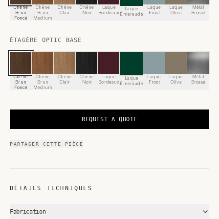
Chêne
Chêne
Chêne
Chêne
Métal
Laque
Laque
Laque
Laque
Brun
Brun
Clair
Noir
Brossé
Bordeaux
Frost
Oliva
Émeraude
Foncé
Medium
ÉTAGÈRE OPTIC BASE
Chêne
Chêne
Chêne
Chêne
Métal
Laque
Laque
Laque
Laque
Brun
Brun
Clair
Noir
Brossé
Bordeaux
Frost
Oliva
Émeraude
Foncé
Medium
REQUEST A QUOTE
PARTAGER CETTE PIÈCE
DÉTAILS TECHNIQUES
Fabrication