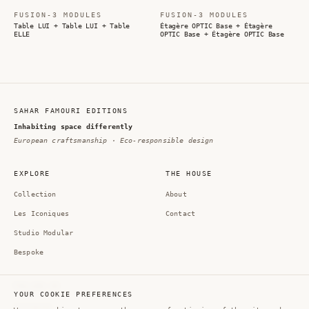
FUSION-3 MODULES
FUSION-3 MODULES
Table LUI + Table LUI + Table
Étagère OPTIC Base + Étagère
ELLE
OPTIC Base + Étagère OPTIC Base
SAHAR FAMOURI EDITIONS
Inhabiting space differently
European craftsmanship · Eco-responsible design
EXPLORE
THE HOUSE
Collection
About
Les Iconiques
Contact
Studio Modular
Bespoke
FOLLOW US
YOUR COOKIE PREFERENCES
Instagram