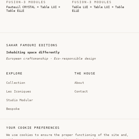
FUSION-3 MODULES
FUSION-3 MODULES
Fauteuil CRYSTAL + Table LUI +
Table LUI + Table LUI + Table
Table ELLE
ELLE
SAHAR FAMOURI EDITIONS
Inhabiting space differently
European craftsmanship · Eco-responsible design
EXPLORE
THE HOUSE
Collection
About
Les Iconiques
Contact
Studio Modular
Bespoke
FOLLOW US
YOUR COOKIE PREFERENCES
Instagram
We use cookies to ensure the proper functioning of the site and,