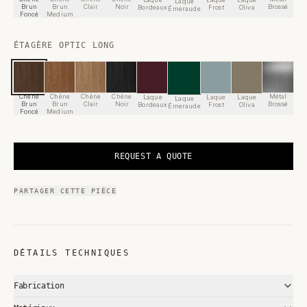
Laque
Brun
Brun
Clair
Noir
Brossé
Bordeaux
Frost
Oliva
Émeraude
Foncé
Medium
ÉTAGÈRE OPTIC LONG
Chêne
Chêne
Chêne
Chêne
Métal
Laque
Laque
Laque
Laque
Brun
Brun
Clair
Noir
Brossé
Bordeaux
Frost
Oliva
Émeraude
Foncé
Medium
REQUEST A QUOTE
PARTAGER CETTE PIÈCE
DÉTAILS TECHNIQUES
Fabrication