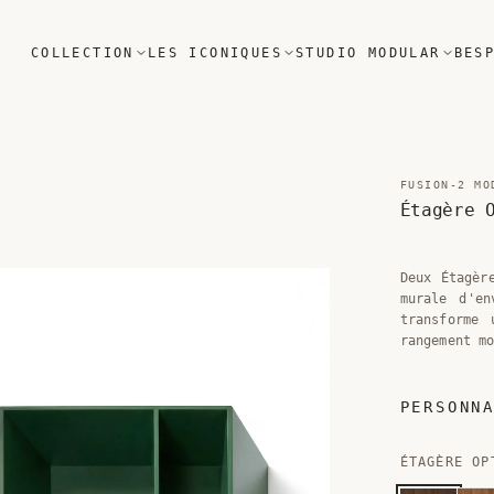
COLLECTION
LES ICONIQUES
STUDIO MODULAR
BES
FUSION-2 MO
Étagère 
Deux Étagèr
murale d'en
transforme 
rangement m
PERSONN
ÉTAGÈRE OP