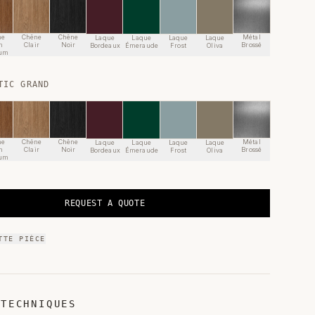
ne
Chêne
Chêne
Métal
Laque
Laque
Laque
Laque
n
Clair
Noir
Brossé
Bordeaux
Émeraude
Frost
Oliva
um
TIC GRAND
ne
Chêne
Chêne
Métal
Laque
Laque
Laque
Laque
n
Clair
Noir
Brossé
Bordeaux
Émeraude
Frost
Oliva
um
REQUEST A QUOTE
TTE PIÈCE
 TECHNIQUES