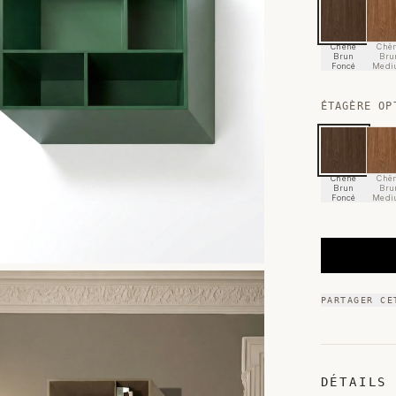
Chêne
Chê
Brun
Bru
Foncé
Medi
ÉTAGÈRE OP
Chêne
Chê
Brun
Bru
Foncé
Medi
PARTAGER CE
DÉTAILS