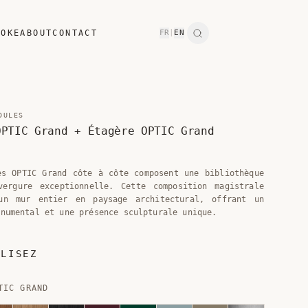
POKE
ABOUT
CONTACT
FR
|
EN
Search
DULES
OPTIC Grand + Étagère OPTIC Grand
es OPTIC Grand côte à côte composent une bibliothèque
vergure exceptionnelle. Cette composition magistrale
un mur entier en paysage architectural, offrant un
onumental et une présence sculpturale unique.
ALISEZ
TIC GRAND