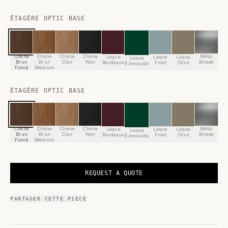
ÉTAGÈRE OPTIC BASE
Chêne
Chêne
Chêne
Chêne
Métal
Laque
Laque
Laque
Laque
Brun
Brun
Clair
Noir
Brossé
Bordeaux
Frost
Oliva
Émeraude
Foncé
Medium
ÉTAGÈRE OPTIC BASE
Chêne
Chêne
Chêne
Chêne
Métal
Laque
Laque
Laque
Laque
Brun
Brun
Clair
Noir
Brossé
Bordeaux
Frost
Oliva
Émeraude
Foncé
Medium
REQUEST A QUOTE
PARTAGER CETTE PIÈCE