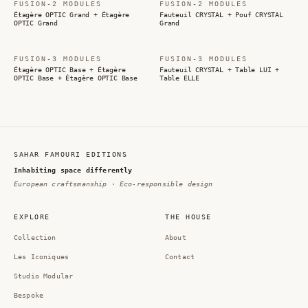
FUSION-2 MODULES
FUSION-2 MODULES
Étagère OPTIC Grand + Étagère
Fauteuil CRYSTAL + Pouf CRYSTAL
OPTIC Grand
Grand
FUSION-3 MODULES
FUSION-3 MODULES
Étagère OPTIC Base + Étagère
Fauteuil CRYSTAL + Table LUI +
OPTIC Base + Étagère OPTIC Base
Table ELLE
SAHAR FAMOURI EDITIONS
Inhabiting space differently
European craftsmanship · Eco-responsible design
EXPLORE
THE HOUSE
Collection
About
Les Iconiques
Contact
Studio Modular
Bespoke