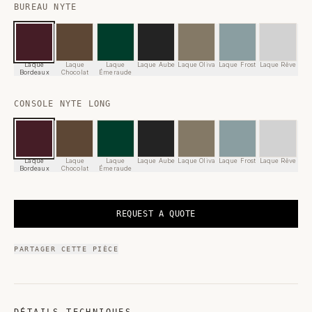
BUREAU NYTE
Laque
Laque
Laque
Laque Aube
Laque Oliva
Laque Frost
Laque Rêve
Bordeaux
Chocolat
Émeraude
CONSOLE NYTE LONG
Laque
Laque
Laque
Laque Aube
Laque Oliva
Laque Frost
Laque Rêve
Bordeaux
Chocolat
Émeraude
REQUEST A QUOTE
PARTAGER CETTE PIÈCE