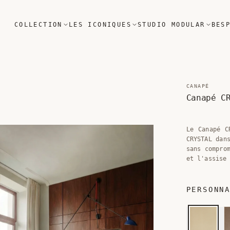
COLLECTION
LES ICONIQUES
STUDIO MODULAR
BES
CANAPÉ
Canapé C
Le Canapé C
CRYSTAL dan
sans compro
et l'assise
PERSONN