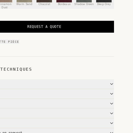
innamon
Warm Sand
Chocolat
Bordeaux
Shadow Green
Deep Grey
Dust
REQUEST A QUOTE
TTE PIÈCE
 TECHNIQUES
n on request