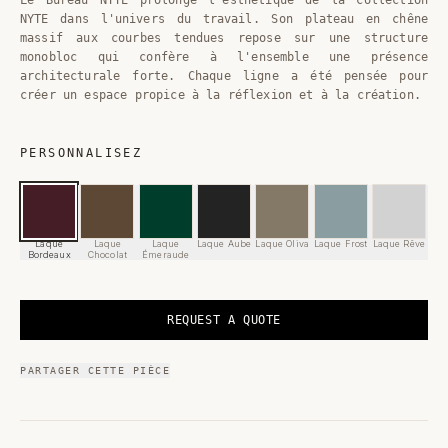
NYTE dans l'univers du travail. Son plateau en chêne
massif aux courbes tendues repose sur une structure
monobloc qui confère à l'ensemble une présence
architecturale forte. Chaque ligne a été pensée pour
créer un espace propice à la réflexion et à la création.
PERSONNALISEZ
Laque
Laque
Laque
Laque Aube
Laque Oliva
Laque Frost
Laque Rêve
Bordeaux
Chocolat
Émeraude
REQUEST A QUOTE
PARTAGER CETTE PIÈCE