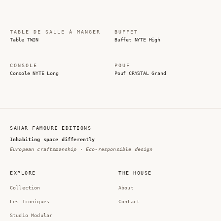
TABLE DE SALLE À MANGER
BUFFET
Table TWIN
Buffet NYTE High
CONSOLE
POUF
Console NYTE Long
Pouf CRYSTAL Grand
SAHAR FAMOURI EDITIONS
Inhabiting space differently
European craftsmanship · Eco-responsible design
EXPLORE
THE HOUSE
Collection
About
Les Iconiques
Contact
Studio Modular