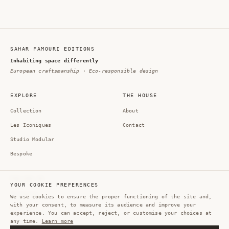
SAHAR FAMOURI EDITIONS
Inhabiting space differently
European craftsmanship · Eco-responsible design
EXPLORE
THE HOUSE
Collection
About
Les Iconiques
Contact
Studio Modular
Bespoke
FOLLOW US
YOUR COOKIE PREFERENCES
Instagram
We use cookies to ensure the proper functioning of the site and,
with your consent, to measure its audience and improve your
Pinterest
experience. You can accept, reject, or customise your choices at
any time.
Learn more
LinkedIn