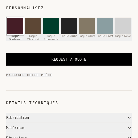
PERSONNALISEZ
Laque
Laque
Laque
Laque Aube
Laque Oliva
Laque Frost
Laque Rêve
Bordeaux
Chocolat
Émeraude
REQUEST A QUOTE
PARTAGER CETTE PIÈCE
DÉTAILS TECHNIQUES
Fabrication
Matériaux
Dimensions