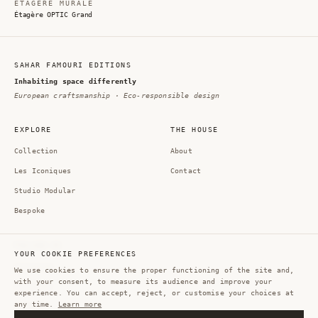
ÉTAGÈRE MURALE
Étagère OPTIC Grand
SAHAR FAMOURI EDITIONS
Inhabiting space differently
European craftsmanship · Eco-responsible design
EXPLORE
THE HOUSE
Collection
About
Les Iconiques
Contact
Studio Modular
Bespoke
FOLLOW US
YOUR COOKIE PREFERENCES
Instagram
We use cookies to ensure the proper functioning of the site and,
with your consent, to measure its audience and improve your
Pinterest
experience. You can accept, reject, or customise your choices at
any time.
Learn more
LinkedIn